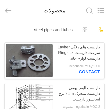
Jet
Scaffold
&
محصولات
Formwork
System
Co.,
Ltd..
All
خانه
Rights
Reserved.
steel pipes and tubes
محصولات
داربست های رنگی Layher
سرعت داربست Ringlock
دربارهی
داربست لوازم جانبی
ما
عملیات ساده
negotiable MOQ:1000
CONTACT
تور
کارخانه
داربست آلومینیومی
داربست متحرک 7.5m برج
آسانسور داربست
کنترل
negotiable MOQ:2 مجموعه