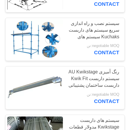
کیفیت
CONTACT
تماس
سیستم نصب و راه اندازی
سریع سیستم های داربست
با
Kuchaks سیستم های
ما
مدولار داربست
negotiable MOQ:تن
CONTACT
درخواست
نقل
رنگ آمیزی AU Kwikstage
سیستم داربست Kwik Fit
قول
داربست ساختمان پشتیبانی
negotiable MOQ:تن
نقشه
CONTACT
سایت
سیستم های داربست
PRIVACY
Kwikstage مدولار قطعات