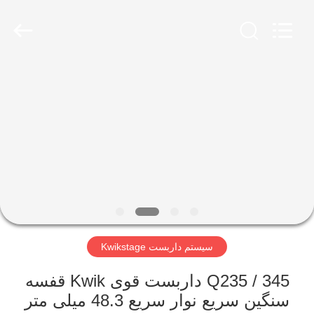
Jet
Scaffold
&
Formwork
System
Co.,
Ltd..
All
خانه
Rights
Reserved.
محصولات
دربارهی
ما
تور
سیستم داربست Kwikstage
کارخانه
Q235 / 345 داربست قوی Kwik قفسه
کنترل
سنگین سریع نوار سریع 48.3 میلی متر