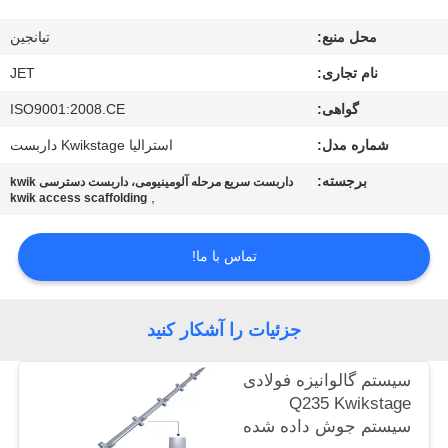
کیفیت
محل منبع:
تیانجین
تماس
نام تجاری:
JET
با
گواهی:
ISO9001:2008.CE
ما
شماره مدل:
استرالیا Kwikstage داربست
برجسته:
داربست سریع مرحله آلومینیومی، داربست دسترسی kwik
,
kwik access scaffolding
درخواست
نقل
تماس با ما!
قول
جزئیات را آشکار کنید
نقشه
سایت
سیستم گالوانیزه فولادی
Q235 Kwikstage
سیستم جوش داده شده
PRIVACY