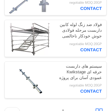
با دیاکسیدکربن عمودی
negotiable MOQ:20GP
POLICY
CONTACT
فولاد ضد زنگ لوله کابین
داربست مرحله فولادی
جوش خودکار ناخالصی
تنظیم سرعت
negotiable MOQ:20GP
CONTACT
سیستم های داربست
حرفه ای Kwikstage
عمودی آسان برای پروژه
های پل
negotiable MOQ:20GP
CONTACT