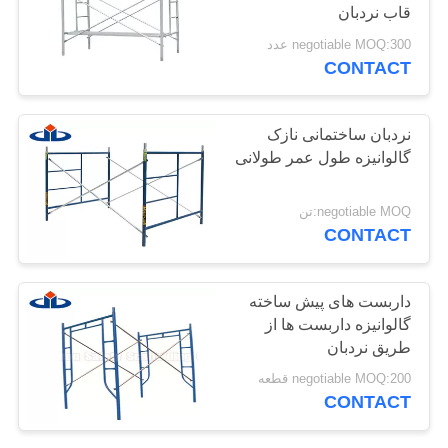
قاب نردبان
POLICY
negotiable MOQ:300 عدد
CONTACT
33
تخته های فلزی
نردبان ساختمانی نازک
داربست
گالوانیزه طول عمر طولانی
negotiable MOQ:تن
CONTACT
15
داربست های پیش ساخته
سیستم داربست
گالوانیزه داربست ها از
طریق نردبان
Kwikstage
negotiable MOQ:200 قطعه
CONTACT