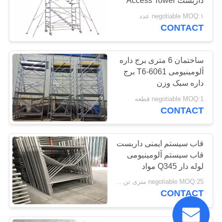
داربست Access Tower
negotiable MOQ:۱ عدد
CONTACT
ساختمان 6 متری برج داره
آلومینیومی 6061-T6 برج
داره سبک وزن
negotiable MOQ:1 قطعه
CONTACT
قاب سیستم ایمنی داربست
قاب سیستم آلومینیومی
لوله دار Q345 مواد
negotiable MOQ:25 متری تن / متریک تن
CONTACT