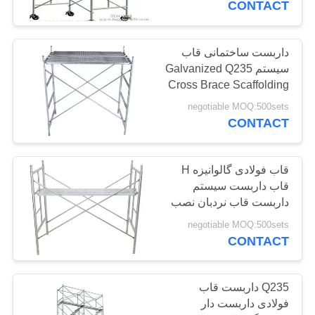
CONTACT
21
داربست ساختمانی قاب
آچار سوپاپ داربست
سیستم Galvanized Q235
Cross Brace Scaffolding
negotiable MOQ:500sets
CONTACT
قاب فولادی گالوانیزه H
10
قاب داربست سیستم
داربست قاب نردبان نصب
فولاد داربست لوله
سریع
negotiable MOQ:500sets
CONTACT
Q235 داربست قاب
فولادی داربست دار