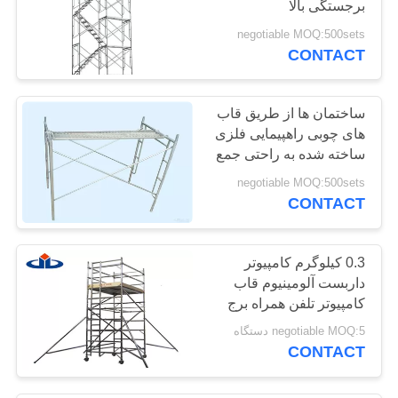
برجستگی بالا
14
negotiable MOQ:500sets
سیستم قالب
CONTACT
ساختمانی
ساختمان ها از طریق قاب
های چوبی راهپیمایی فلزی
ساخته شده به راحتی جمع
می شوند
negotiable MOQ:500sets
CONTACT
10
بخش توخالی فلزی
0.3 كيلوگرم كامپيوتر
داربست آلومينيوم قاب
كامپيوتر تلفن همراه برج
عقرب
negotiable MOQ:5 دستگاه
CONTACT