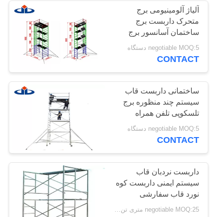
آلیاژ آلومینیومی برج
متحرک داربست برج
11
ساختمان آسانسور برج
داربست جک های
272kg ظرفیت بار
negotiable MOQ:5 دستگاه
CONTACT
سطوح
ساختمانی داربست قاب
سیستم چند منظوره برج
تلسکوپی تلفن همراه
10
negotiable MOQ:5 دستگاه
CONTACT
سیستم کابلیک
داربست
داربست نردبان قاب
سیستم ایمنی داربست کوه
نورد قاب سفارشی
negotiable MOQ:25 متری تن / متریک تن