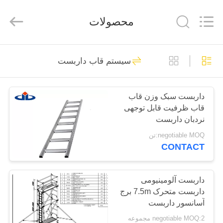
Jet
Scaffold
&
محصولات
Formwork
System
Co.,
Ltd..
All
خانه
Rights
11
Reserved.
سیستم قاب داربست
سیستم های داربست
محصولات
فولادی
داربست سبک وزن قاب
قاب ظرفیت قابل توجهی
دربارهی
نردبان داربست
ما
negotiable MOQ:تن
CONTACT
31
تور
کارخانه
داربست آلومینیومی
سیستم قاب داربست
داربست متحرک 7.5m برج
آسانسور داربست
کنترل
negotiable MOQ:2 مجموعه