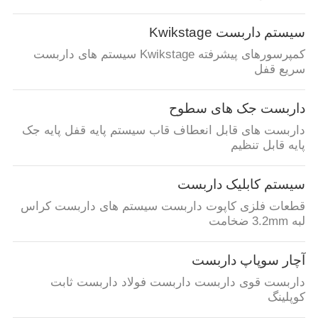
سیستم داربست Kwikstage
کمپرسورهای پیشرفته Kwikstage سیستم های داربست
سریع قفل
داربست جک های سطوح
داربست های قابل انعطاف قاب سیستم پایه قفل پایه جک
پایه قابل تنظیم
سیستم کابلیک داربست
قطعات فلزی کاپوت داربست سیستم های داربست کراس
لبه 3.2mm ضخامت
آچار سوپاپ داربست
داربست قوی داربست داربست فولاد داربست ثابت
کوپلینگ