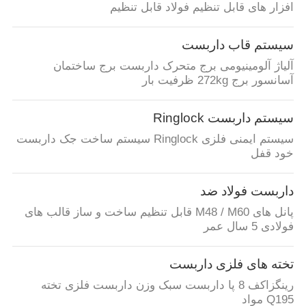
افزار های قابل تنظیم فولاد قابل تنظیم
POLICY
سیستم قاب داربست
آلیاژ آلومینیومی برج متحرک داربست برج ساختمان
آسانسور برج 272kg ظرفیت بار
سیستم داربست Ringlock
سیستم ایمنی فلزی Ringlock سیستم ساخت جک داربست
خود قفل
داربست فولاد ضد
پانل های M48 / M60 قابل تنظیم ساخت و ساز قالب های
فولادی 5 سال عمر
تخته های فلزی داربست
رینگزاکف 8 پا داربست سبک وزن داربست فلزی تخته
Q195 مواد