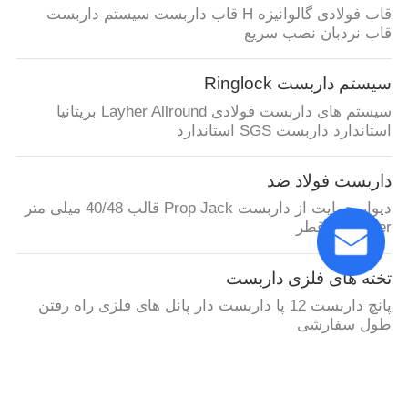
قاب فولادی گالوانیزه H قاب داربست سیستم داربست
قاب نردبان نصب سریع
سیستم داربست Ringlock
سیستم های داربست فولادی Layher Allround بریتانیا
استاندارد داربست SGS استاندارد
داربست فولاد ضد
دیوار حمایت از داربست Prop Jack قالب 40/48 میلی متر
Nner لوله قطر
تخته های فلزی داربست
پانچ داربست 12 پا داربست دار پانل های فلزی راه رفتن
طول سفارشی
سیستم داربست Kwikstage
ساخت و ساز املاک و مستغلات،