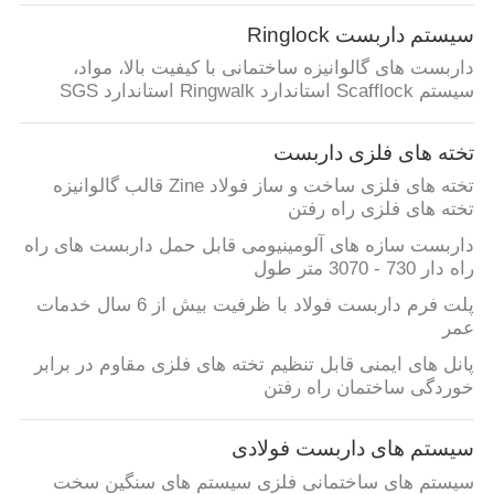
کیفیت
سیستم داربست Ringlock
داربست های گالوانیزه ساختمانی با کیفیت بالا، مواد،
تماس
سیستم Scafflock استاندارد Ringwalk استاندارد SGS
با
تخته های فلزی داربست
ما
تخته های فلزی ساخت و ساز فولاد Zine قالب گالوانیزه
تخته های فلزی راه رفتن
درخواست
داربست سازه های آلومینیومی قابل حمل داربست های راه
نقل
راه دار 730 - 3070 متر طول
قول
پلت فرم داربست فولاد با ظرفیت بیش از 6 سال خدمات
عمر
پانل های ایمنی قابل تنظیم تخته های فلزی مقاوم در برابر
نقشه
خوردگی ساختمان راه رفتن
سایت
سیستم های داربست فولادی
PRIVACY
سیستم های ساختمانی فلزی سیستم های سنگین سخت