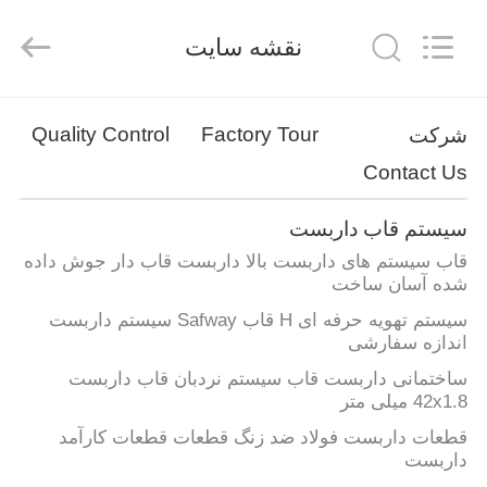
Jet
Scaffold
&
نقشه سایت
Formwork
System
Co.,
Ltd..
All
خانه
Rights
Reserved.
Quality Control
Factory Tour
شرکت
Contact Us
محصولات
سیستم قاب داربست
دربارهی
قاب سیستم های داربست بالا داربست قاب دار جوش داده
ما
شده آسان ساخت
سیستم تهویه حرفه ای H قاب Safway سیستم داربست
اندازه سفارشی
تور
ساختمانی داربست قاب سیستم نردبان قاب داربست
کارخانه
42x1.8 میلی متر
قطعات داربست فولاد ضد زنگ قطعات قطعات کارآمد
کنترل
داربست