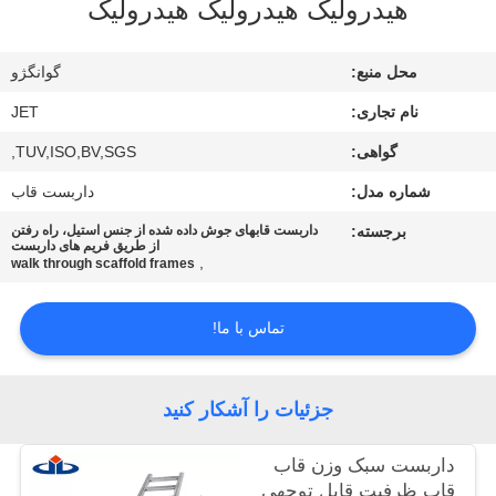
هیدرولیک هیدرولیک هیدرولیک
کیفیت
محل منبع:
گوانگژو
تماس
نام تجاری:
JET
با
گواهی:
TUV,ISO,BV,SGS,
ما
شماره مدل:
داربست قاب
درخواست
برجسته:
داربست قابهای جوش داده شده از جنس استیل، راه رفتن
از طریق فریم های داربست
,
نقل
walk through scaffold frames
قول
تماس با ما!
نقشه
جزئیات را آشکار کنید
سایت
داربست سبک وزن قاب
PRIVACY
قاب ظرفیت قابل توجهی