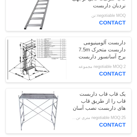
نردبان داربست
POLICY
negotiable MOQ:تن
CONTACT
داربست آلومینیومی
داربست متحرک 7.5m
برج آسانسور داربست
negotiable MOQ:2 مجموعه
CONTACT
یک قاب قاب داربست
قاب را از طریق قاب
های داربست نصب آسان
negotiable MOQ:25 متری تن / متریک تن
CONTACT