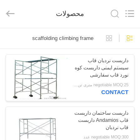
Jet
Scaffold
&
محصولات
Formwork
System
Co.,
Ltd..
All
خانه
Rights
Reserved.
scaffolding climbing frame
محصولات
داربست نردبان قاب
سیستم ایمنی داربست کوه
دربارهی
نورد قاب سفارشی
ما
negotiable MOQ:25 متری تن / متریک تن
CONTACT
تور
کارخانه
داربست ساختمان داربست
قاب Andamios داربست
قاب نردبان
کنترل
negotiable MOQ:300 عدد