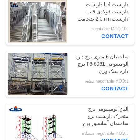
داربست 4 پا داربست
داربست فولادی قاب
داربست 2.0mm ضخامت
negotiable MOQ:100
CONTACT
ساختمان 6 متری برج داره
آلومینیومی 6061-T6 برج
داره سبک وزن
negotiable MOQ:1 قطعه
CONTACT
آلیاژ آلومینیومی برج
متحرک داربست برج
ساختمان آسانسور برج
272kg ظرفیت بار
negotiable MOQ:5 دستگاه