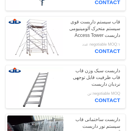
CONTACT
قاب سیستم داربست قوی
سیستم متحرک آلومینیومی
داربست Access Tower
negotiable MOQ:۱ عدد
CONTACT
داربست سبک وزن قاب
قاب ظرفیت قابل توجهی
نردبان داربست
negotiable MOQ:تن
CONTACT
داربست ساختمانی قاب
سیستم نور داربست