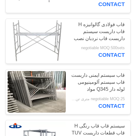
کیفیت
CONTACT
تماس
قاب فولادی گالوانیزه H
قاب داربست سیستم
با
داربست قاب نردبان نصب
ما
سریع
negotiable MOQ:500sets
CONTACT
درخواست
نقل
قاب سیستم ایمنی داربست
قاب سیستم آلومینیومی
قول
لوله دار Q345 مواد
negotiable MOQ:25 متری تن / متریک تن
نقشه
CONTACT
سایت
سیستم قاب قاب رنگی H
PRIVACY
قاب قطعات داربست TUV