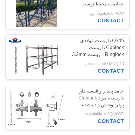
حفاظت محیط زیست
POLICY
بریتانیا
negotiable MOQ:تن
CONTACT
Q345 داربست فولادی
Cuplock داربست
Ringlock داربست 3.2mm
ضخامت Ledger
negotiable MOQ:10 تن
CONTACT
جامد پایدار و قفسه دار
داربست مواد Cuplock
پودر پوشش داده شده
درمان سطح
negotiable MOQ:20GP
CONTACT