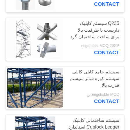
کیفیت
CONTACT
تماس
Q235 سیستم کابلیک
داربست با ظرفیت بالا
با
برای ساخت ساختمان گرد
ما
negotiable MOQ:20GP
CONTACT
درخواست
نقل
سیستم جامد کابلی کابلی
سیستم کوره شاتر سیستم
قول
قدرت بالا
negotiable MOQ:تن
نقشه
CONTACT
سایت
سیستم ساختمانی کابلیک
PRIVACY
Cuplock Ledger استاندارد