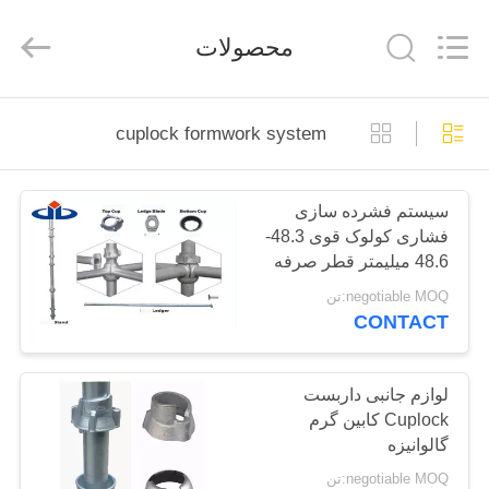
Jet
Scaffold
&
محصولات
Formwork
System
Co.,
Ltd..
All
خانه
Rights
Reserved.
cuplock formwork system
محصولات
سیستم فشرده سازی
فشاری کولوک قوی 48.3-
دربارهی
48.6 میلیمتر قطر صرفه
ما
جویی در انرژی برای
negotiable MOQ:تن
ساخت و ساز
CONTACT
تور
کارخانه
لوازم جانبی داربست
Cuplock کابین گرم
گالوانیزه
کنترل
negotiable MOQ:تن