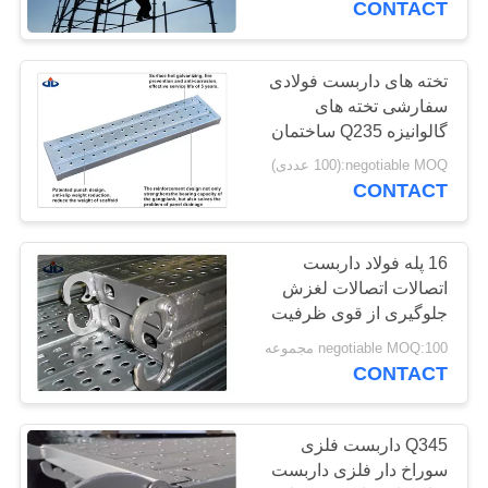
CONTACT
تخته های داربست فولادی
سفارشی تخته های
گالوانیزه Q235 ساختمان
راه رفتن
negotiable MOQ:(100 عددی)
CONTACT
16 پله فولاد داربست
اتصالات اتصالات لغزش
جلوگیری از قوی ظرفیت
باربری
negotiable MOQ:100 مجموعه
CONTACT
Q345 داربست فلزی
سوراخ دار فلزی داربست