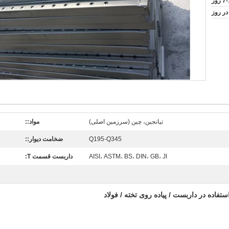
 روز
تیانجین، چین (سرزمین اصلی)
مواد::
Q195-Q345
ضخامت دیوار::
AISI، ASTM، BS، DIN، GB، JI
داربست قسمت T:
تفاده در داربست / پیاده روی تخته / فولاد