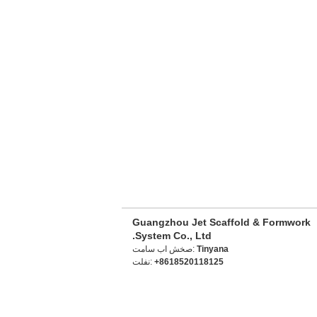
Guangzhou Jet Scaffold & Formwork
System Co., Ltd.
Tinyana
تماس با شخص:
+8618520118125
تلفن: