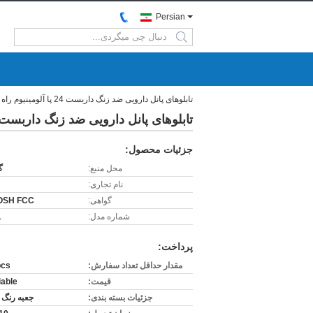
Persian
search
تابلوهای پانل دارویی ضد زنگ داربست 24 پا آلومینیوم راه رفتن
تابلوهای پانل دارویی ضد زنگ داربست 24 پا آلومینیوم راه رفت
جزئیات محصول:
محل منبع:
گ
نام تجاری:
گواهی:
OSH FCC
شماره مدل:
1
پرداخت:
مقدار حداقل تعداد سفارش:
pcs
قیمت:
iable
جزئیات بسته بندی:
جعبه رنگ 