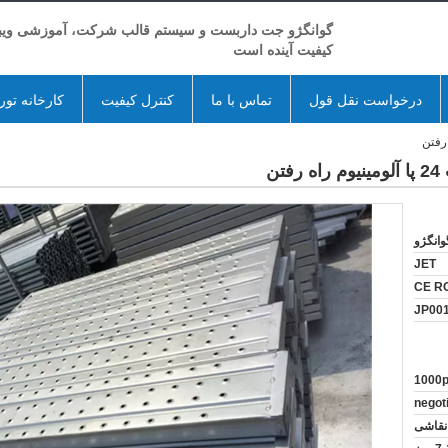
گوانگژو جت داربست و سیستم قالب شرکت، آموزشی ویبو
کیفیت آینده است
درخواست نقل قول
تماس با ما
کنترل کیفیت
کارخانه تور
ن
وانگژو
JET
CE R
JP00
1000
negot
نقاشی