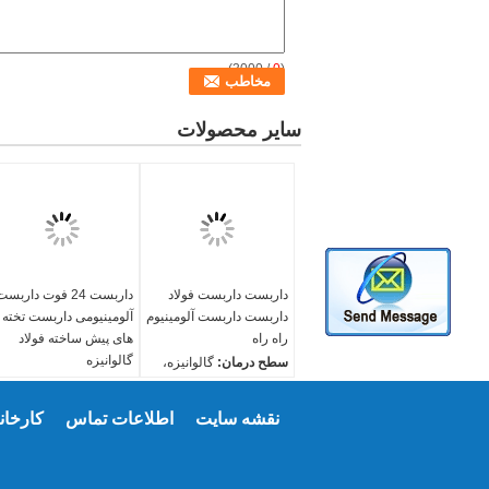
/ 3000)
0
(
سایر محصولات
داربست داربست فولاد
داربست 24 فوت داربس
داربست داربست آلومینیوم
آلومینیومی داربست تخته
راه راه
های پیش ساخته فولاد
گالوانیزه
سطح درمان:
گالوانیزه،
گالوانیزه گرم، سیاه
سطح درمان:
گالوانیزه،
انواع:
گالوانیزه گرم، سیاه
نقشه سایت
اطلاعات تماس
کارخانه
210،225،230،240،250A،
انواع:
250B، 300، یا به عنوان
10،225،230،240،250A،
درخواست شما
250B، 300، یا به عنوان