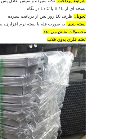
شرایط پرداخت:
30٪ سپرده و سپس تعادل پس از rec
نسخه ای از B / L یا L / C در نگاه
تحویل:
ظرف 10 روز پس از دریافت سپرده
بسته بندی:
به صورت فله یا بسته نرم افزاری، به ع
محصولات نشان می دهد
تخته فلزی بدون قلاب