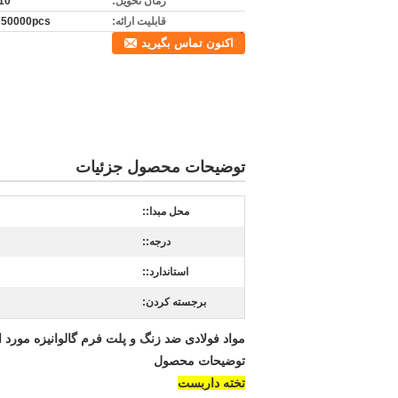
زمان تحویل:
7-10
قابلیت ارائه:
50000pcs در روز
اکنون تماس بگیرید
توضیحات محصول جزئیات
محل مبدا::
درجه::
استاندارد::
برجسته کردن:
مواد فولادی ضد زنگ و پلت فرم گالوانیزه مورد اس
توضیحات محصول
تخته داربست