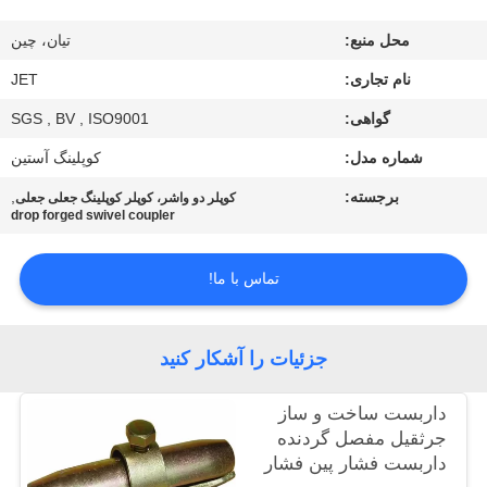
کیفیت
محل منبع:
تیان، چین
تماس
نام تجاری:
JET
با
گواهی:
SGS , BV , ISO9001
ما
شماره مدل:
کوپلینگ آستین
برجسته:
,
کوپلر دو واشر، کوپلر کوپلینگ جعلی جعلی
drop forged swivel coupler
درخواست
نقل
تماس با ما!
قول
جزئیات را آشکار کنید
نقشه
سایت
داربست ساخت و ساز
جرثقیل مفصل گردنده
داربست فشار پین فشار
PRIVACY