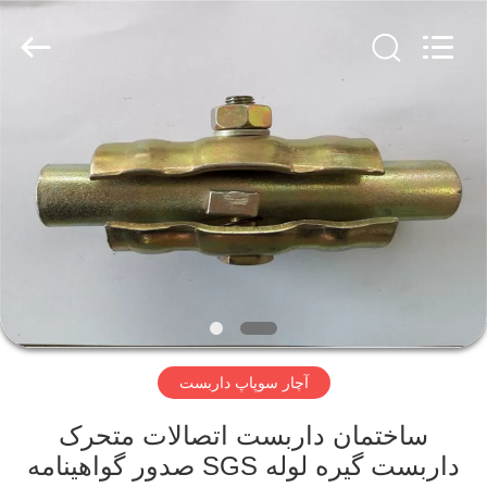
Jet
Scaffold
&
Formwork
System
Co.,
Ltd..
All
خانه
Rights
Reserved.
محصولات
دربارهی
ما
تور
آچار سوپاپ داربست
کارخانه
ساختمان داربست اتصالات متحرک
کنترل
داربست گیره لوله SGS صدور گواهینامه