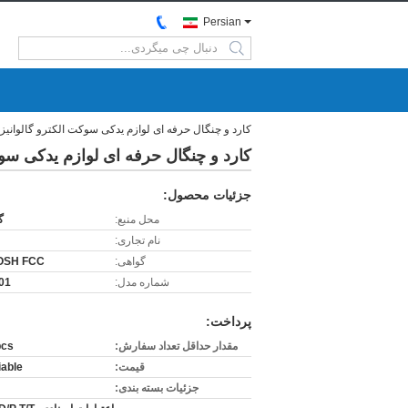
Persian
search
کارد و چنگال حرفه ای لوازم یدکی سوکت الکترو گالوانیز
کارد و چنگال حرفه ای لوازم یدکی سوک
جزئیات محصول:
محل منبع:
گ
نام تجاری:
گواهی:
OSH FCC
شماره مدل:
01
پرداخت:
مقدار حداقل تعداد سفارش:
pcs
قیمت:
iable
جزئیات بسته بندی: