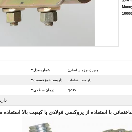
اعتبارات اسنادی، D/A، D/P T/T،
چین (سرزمین اصلی)
شماره مدل::
داربست قطعات
داربست نوع قسمت::
q235
درمان سطحی::
دارب
انی با استفاده از پروکسی فولادی با کیفیت بالا استفاده 