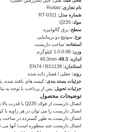
محل مبدا:
هبی، چین (سرزمین اصلی)
نام تجاری:
Ruitao
شماره مدل:
RT-0311
مواد:
Q235
سطح:
برق گالوانیزه
نوع:
سوئیچ دو بریتانیایی
استفاده:
ساخت داربست
وزن:
0.98-1.0 کیلوگرم
اندازه: 48.3-
48.3mm
استاندارد:
EN74 / BS1139
روند:
جعلی / فشار داده شده
جزئیات بسته بندی:
کیسه های بافته شده، پا
جزئیات تحویل:
پس از پرداخت با توجه به نیاز شما، در 15-30
توضیحات محصول
اتصال داربست از فولاد Q235 با قدرت بالا ساخته شده است.
اتصال داربست را می توان در هر زاویه با 
اتصال داربست به طور گسترده در ساخت و س
اتصال داربست چند منظوره است؛
آنها می 