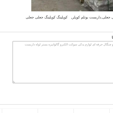
,
ی جعلی,داربست بوتلم کوپلر
کوپلینگ کوپلینگ جعلی جعلی