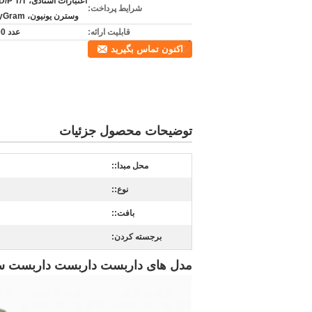
شرایط پرداخت:
وسترن یونیون، MoneyGram
قابلیت ارائه:
عدد 100000
اکنون تماس بگیرید
توضیحات محصول جزئیات
محل مبدا::
نوع::
بافت::
برجسته کردن:
مدل های داربست داربست داربست ساختم