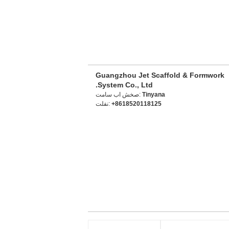
Guangzhou Jet Scaffold & Formwork
System Co., Ltd.
Tinyana
تماس با شخص:
+8618520118125
تلفن: