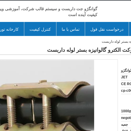
گوانگژو جت داربست و سیستم قالب شرکت، آموزشی ویبو
کیفیت آینده است
درخواست نقل قول
تماس با ما
کنترل کیفیت
کارخانه تور
ه بستر لوله داربست
ت الکترو گالوانیزه بستر لوله داربست
وانگژو
JET
CE R
cp-c0
1000
negot
جعبه