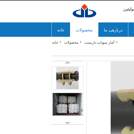
لیتین
دربارهی ما
محصولات
خانه
آچار سوپاپ داربست
محصولات
خانه