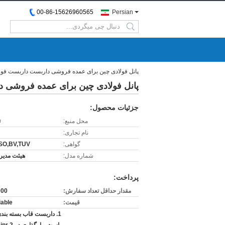
00-86-15626960565
Persian
search
پانل فولادی چین برای عمده فروشی داربست داربست فولا
پانل فولادی چین برای عمده فروشی د
جزئیات محصول:
محل منبع:
ت
نام تجاری:
گواهی:
SO,BV,TUV
شماره مدل:
هیئت مدیره
پرداخت:
مقدار حداقل تعداد سفارش:
1000 
قیمت:
iable
1. داربست قاب بسته بن