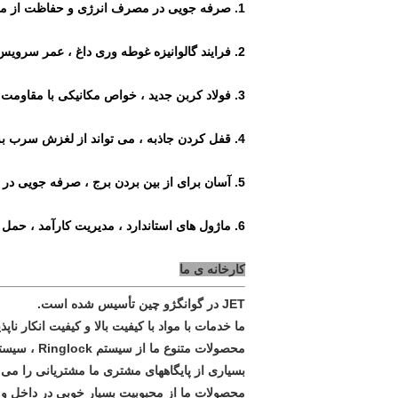
1. صرفه جویی در مصرف انرژی و حفاظت از محیط زیست ، صرفه جویی در فولاد 2/3 از داربست دکمه کاسه.
2. فرایند گالوانیزه غوطه وری داغ ، عمر سرویس برای بیش از 15 سال.
3. فولاد کربن جدید ، خواص مکانیکی با مقاومت بالا ، بار قطب تا 200KN.
4. قفل کردن جاذبه ، می تواند از لغزش سرب به طور موثر جلوگیری کند ، ساخت و ساز را ایمنی بیشتری ببخشد.
5. آسان برای از بین بردن برج ، صرفه جویی در وقت و تلاش ، سرعت برج داربست لوله های فلزی 4 تا 8 بار ، برای داربست های کاسه ای 2 بار.
6. ماژول های استاندارد ، مدیریت کارآمد ، حمل و نقل آسان و مدیریت ساخت و ساز ، خطر خسارت را کاهش می دهد.
کارخانه ی ما
JET در گوانگژو چین تأسیس شده است.
ما خدمات با مواد با کیفیت بالا و کیفیت انکار ناپذ
محصولات متنوع ما از سیستم Ringlock ، سیستم فریم ، تخته استیل ، لوله استیل ، لوله داربست و انواع جفت ، با کیفیت عالی برای تجارت و صنعت
بسیاری از پایگاههای مشتری ما مشتریانی را می 
محصولات ما از محبوبیت بسیار خوبی در داخل و خار