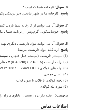
6. سوال:
کارخانه شما کجاست؟
پاسخ
: کارخانه ما در شهر تیانجین (در نزدیکی پکن)
7. سؤال:
آیا می توانیم از کارخانه شما بازدید کنیم
پاسخ
: خوشامدگویی گرم.پس از برنامه شما ، ما ت
8. سوال:
آیا می توانید مواد داربستی دیگری تهیه 
پاسخ
: آره.کلیه مواد داربست مرتبط.
(1) سیستم داربست (سیستم قفل فنجان ، سیستم قفل حلقه ، فریم ، لوله و سیستم کوپلر)
(2) لوله داربست (1.5'-2.0 ') x (0.3-12m) ، هاپ گالوانیزه / سیاه.BS1139 ، STK500
(3) لوله های فولادی (ERW BS1387 ، SSAW PIPE ، لوله Sqaure / مستطیل GB / T6728)
(4) اتصال فولادی
(5) تخته فولادی با قلاب یا بدون قلاب
(6) مورد پله فولادی
,
برچسب:
تخته داران داربست
تابلوهای راه ر
اطلاعات تماس