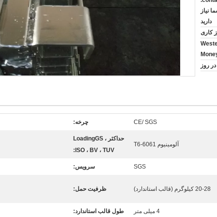
است، بارگذاری در containr 2.
 شما نیاز
دارید
Wester
Mone
CE/ SGS
چرخه:
حداکثر LoadingGS ،
آلومینیوم 6061-T6
ISO ، BV ، TUV:
SGS
سرویس:
20-28 کیلوگرم (قالب استاندارد)
ظرفیت حمل:
4 میلی متر
طول قالب استاندارد: