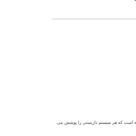
از مواد معدنی SCAFFOLDINGS مصالحه می کنیم.شرکت گروه ما دارای 8 شرکت تابعه و 4 کارخانه است که هر سیستم داربستی را پوشش می