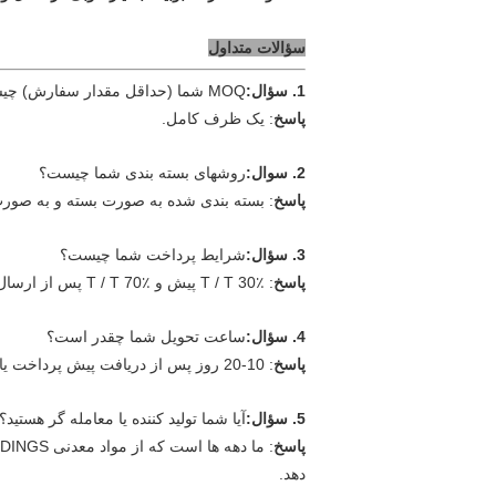
سؤالات متداول
1. سؤال:
MOQ شما (حداقل مقدار سفارش) چیست؟
پاسخ
: یک ظرف کامل.
2. سوال:
روشهای بسته بندی شما چیست؟
پاسخ
: بسته بندی شده به صورت بسته و به صورت
3. سؤال:
شرایط پرداخت شما چیست؟
پاسخ
: T / T 30٪ پیش و T / T 70٪ پس از ارسال نسخه قبض بارگذاری ، L / C 100٪ ، یا طبق وضعیت سفارش مذاکره کنید.
4. سؤال:
ساعت تحویل شما چقدر است؟
پاسخ
: 10-20 روز پس از دریافت پیش پرداخت یا L / C.
5. سؤال:
آیا شما تولید کننده یا معامله گر هستید؟
پاسخ
دهد.