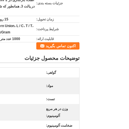
جزئیات بسته بندی:
در پالت 3. همانطور که
زمان تحویل:
15 روز کاری
n Union، L / C، T / T،
شرایط پرداخت:
yGram
قابلیت ارائه:
1000 عدد متر در روز
اکنون تماس بگیرید
توضیحات محصول جزئیات
گواهی:
مواد:
تست:
وزن در هر مربع
آلومینیوم:
ضخامت آلومینیوم: