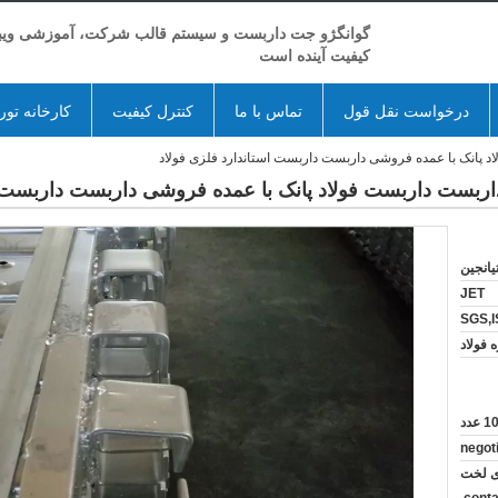
گوانگژو جت داربست و سیستم قالب شرکت، آموزشی ویبو
کیفیت آینده است
درخواست نقل قول
تماس با ما
کنترل کیفیت
کارخانه تور
د پانک با عمده فروشی داربست داربست استاندارد فلزی فولاد
اربست داربست فولاد پانک با عمده فروشی داربست داربست ا
یانجین
JET
SGS,I
 فولاد
عدد
negot
دی لخت