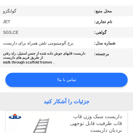
کیفیت
محل منبع:
گوانگژو
تماس
نام تجاری:
JET
با
گواهی:
SGS,CE
ما
شماره مدل:
برج آلومینیومی تلفن همراه برای داربست
برجسته:
داربست قابهای جوش داده شده از جنس استیل، راه رفتن
از طریق فریم های داربست
درخواست
,
walk through scaffold frames
نقل
تماس با ما!
قول
نقشه
جزئیات را آشکار کنید
سایت
داربست سبک وزن قاب
قاب ظرفیت قابل توجهی
PRIVACY
نردبان داربست