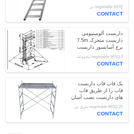
POLICY
negotiable MOQ:تن
CONTACT
داربست آلومینیومی
داربست متحرک 7.5m
برج آسانسور داربست
negotiable MOQ:2 مجموعه
CONTACT
یک قاب قاب داربست
قاب را از طریق قاب
های داربست نصب آسان
negotiable MOQ:25 متری تن / متریک تن
CONTACT